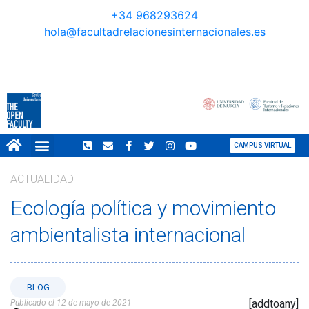
+34 968293624
hola@facultadrelacionesinternacionales.es
CAMPUS VIRTUAL
NORMATIVA COVID
GRAN TOUR REVISTA
ACTUALIDAD
Ecología política y movimiento
ambientalista internacional
BLOG
[addtoany]
Publicado el 12 de mayo de 2021