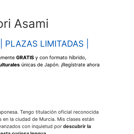
ri Asami
0 | PLAZAS LIMITADAS |
amente
GRATIS
y con formato híbrido,
lturales
únicas de Japón. ¡Regístrate ahora
aponesa. Tengo titulación oficial reconocida
 en la ciudad de Murcia. Mis clases están
 avanzados con inquietud por
descubrir la
 esta curiosa lengua
.