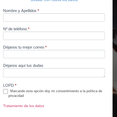
Nombre y Apellidos
Si eres
*
+ Info
humano,
Curso
deja
este
Avanzado
campo
Nº de teléfono
*
Gestión
en
blanco.
Festivales
Déjanos tu mejor correo
*
Déjanos aquí tus dudas
LOPD
*
Marcando esta opción doy mi consentimiento a la política de
privacidad
Tratamiento de los datos