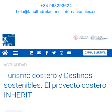
+34 968293624
hola@facultadrelacionesinternacionales.es
CAMPUS VIRTUAL
NORMATIVA COVID
GRAN TOUR REVISTA
ACTUALIDAD
Turismo costero y Destinos
sostenibles: El proyecto costero
INHERIT