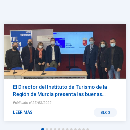
El Director del Instituto de Turismo de la
Región de Murcia presenta las buenas
perspectivas del sector a alumnos del
Publicado el 25/03/2022
Grado en Turismo
LEER MÁS
BLOG