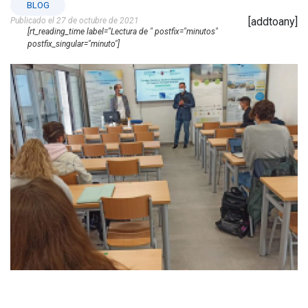
BLOG
[addtoany]
Publicado el 27 de octubre de 2021
[rt_reading_time label="Lectura de " postfix="minutos"
postfix_singular="minuto"]