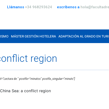
Llámanos
+34 968293624
escríbenos a
hola@facultadre
RISMO
MÁSTER GESTIÓN HOTELERA
ADAPTACIÓN AL GRADO EN TUR
onflict region
el="Lectura de " postfix="minutos" postfix_singular="minuto"]