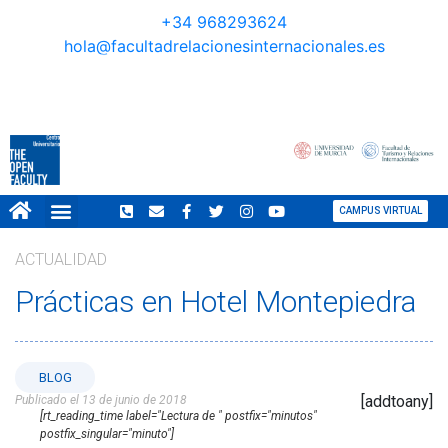
+34 968293624
hola@facultadrelacionesinternacionales.es
CAMPUS VIRTUAL
NORMATIVA COVID
GRAN TOUR REVISTA
ACTUALIDAD
Prácticas en Hotel Montepiedra
BLOG
[addtoany]
Publicado el 13 de junio de 2018
[rt_reading_time label="Lectura de " postfix="minutos"
postfix_singular="minuto"]